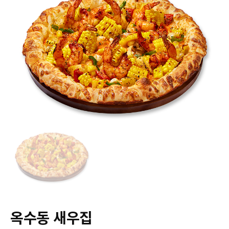
옥수동 새우집