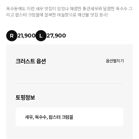
옥수동에도 이런 새우 맛집이 있었나 매콤한 통큰새우와 달콤한 옥수수 그
리고 랍스터 크럼블에 알싸한 마늘향으로 해산물 맛집 등극!
21,900
27,900
R
L
크러스트 옵션
옵션펼치기
토핑정보
새우, 옥수수, 랍스터 크럼블