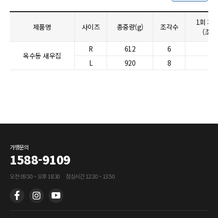
1회 제
제품명
사이즈
총중량(g)
조각수
(조각
R
612
6
1
옥수동 새우집
L
920
8
1
가맹문의
1588-9109
점심시간 12:30 ~ 13:50
오전 09:30 ~ 오후 18:30